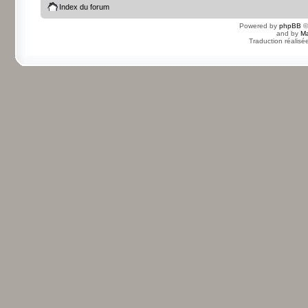
Index du forum
Powered by
phpBB
©
and by
Ma
Traduction réalisé