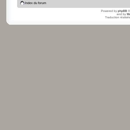
Index du forum
Powered by
phpBB
©
and by
Ma
Traduction réalisé