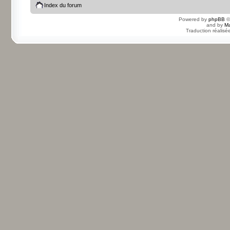
Index du forum
Powered by
phpBB
©
and by
Ma
Traduction réalisé