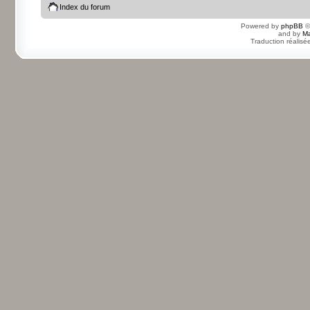
Index du forum
Powered by
phpBB
©
and by
Ma
Traduction réalisé