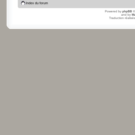
Index du forum
Powered by
phpBB
©
and by
Ma
Traduction réalisé