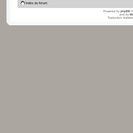
Index du forum
Powered by
phpBB
©
and by
Ma
Traduction réalisé