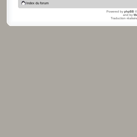
Index du forum
Powered by
phpBB
©
and by
Ma
Traduction réalisé