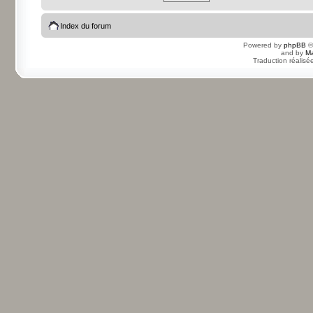
Index du forum
Powered by
phpBB
©
and by
Ma
Traduction réalisé