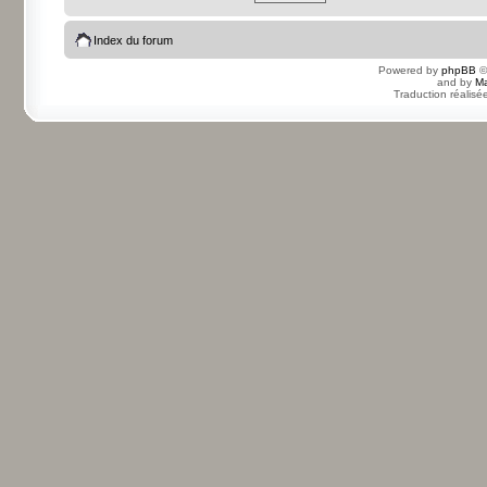
Index du forum
Powered by
phpBB
©
and by
Ma
Traduction réalisé