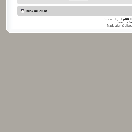
Index du forum
Powered by
phpBB
©
and by
Ma
Traduction réalisé