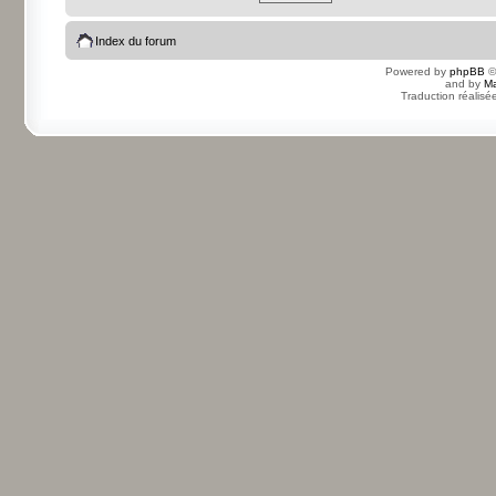
Index du forum
Powered by
phpBB
©
and by
Ma
Traduction réalisé