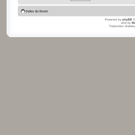
Index du forum
Powered by
phpBB
©
and by
Ma
Traduction réalisé