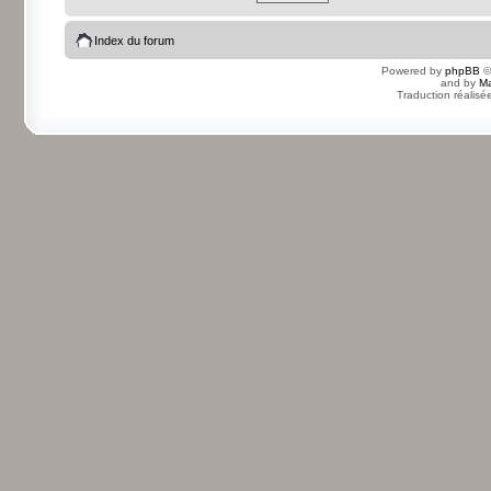
Index du forum
Powered by
phpBB
©
and by
Ma
Traduction réalisé