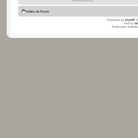
Index du forum
Powered by
phpBB
©
and by
Ma
Traduction réalisé