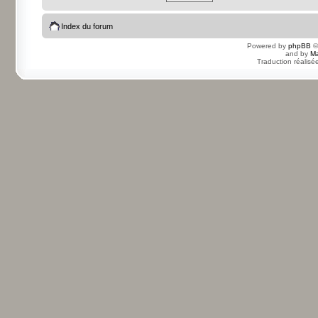
Index du forum
Powered by
phpBB
©
and by
Ma
Traduction réalisé