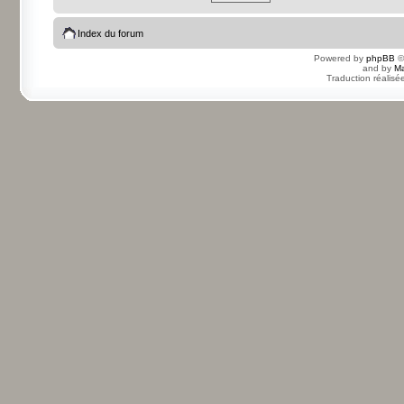
Index du forum
Powered by
phpBB
©
and by
Ma
Traduction réalisé