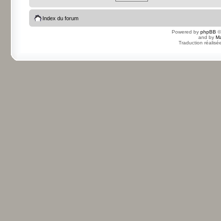
Index du forum
Powered by
phpBB
©
and by
Ma
Traduction réalisé