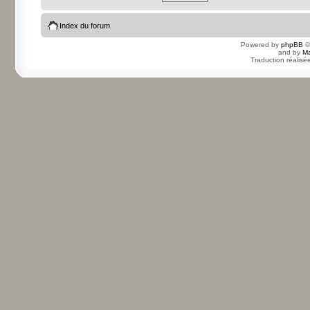
Index du forum
Powered by
phpBB
©
and by
Ma
Traduction réalisé