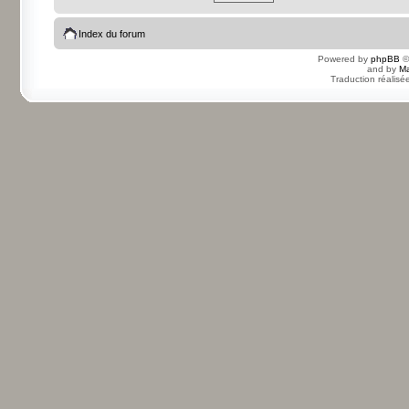
Index du forum
Powered by
phpBB
©
and by
Ma
Traduction réalisé