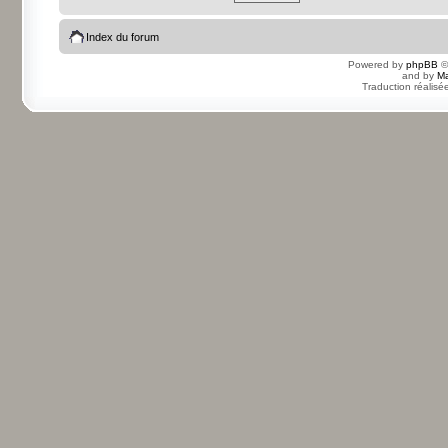
Index du forum
Powered by
phpBB
©
and by
Ma
Traduction réalisé