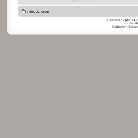
Index du forum
Powered by
phpBB
©
and by
Ma
Traduction réalisé