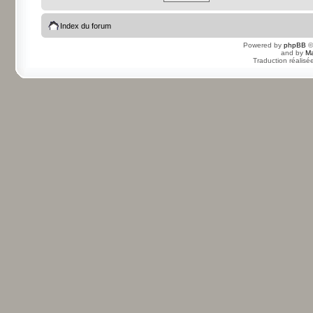
Index du forum
Powered by
phpBB
©
and by
Ma
Traduction réalisé