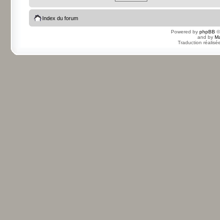
Index du forum
Powered by
phpBB
©
and by
Ma
Traduction réalisé