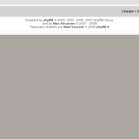
L’équipe
•
S
Powered by
phpBB
© 2000, 2002, 2005, 2007 phpBB Group
and by
Marc Alexander
© 2007 - 2009
Traduction réalisée par
Maël Soucaze
© 2009
phpBB.fr