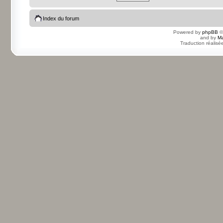
Index du forum
Powered by
phpBB
©
and by
Ma
Traduction réalisé