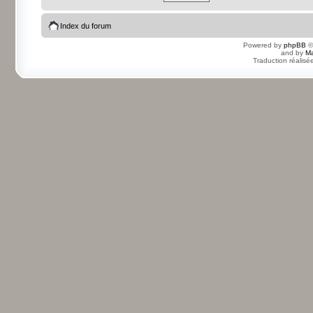
Index du forum
Powered by
phpBB
©
and by
Ma
Traduction réalisé