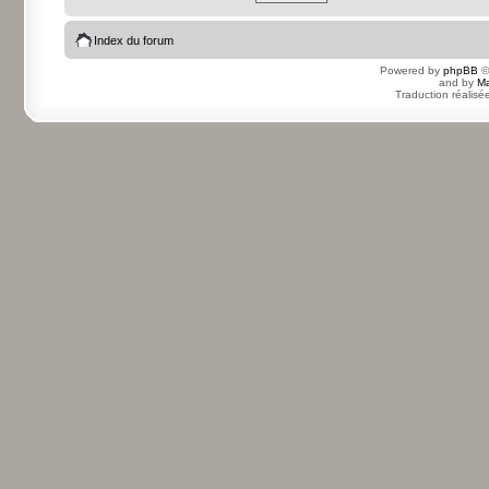
Index du forum
Powered by
phpBB
©
and by
Ma
Traduction réalisé