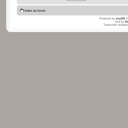
Index du forum
Powered by
phpBB
©
and by
Ma
Traduction réalisé