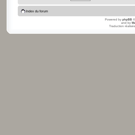
Index du forum
Powered by
phpBB
©
and by
Ma
Traduction réalisé