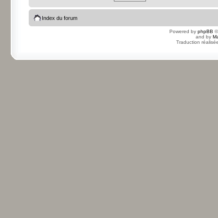
Index du forum
Powered by
phpBB
©
and by
Ma
Traduction réalisé