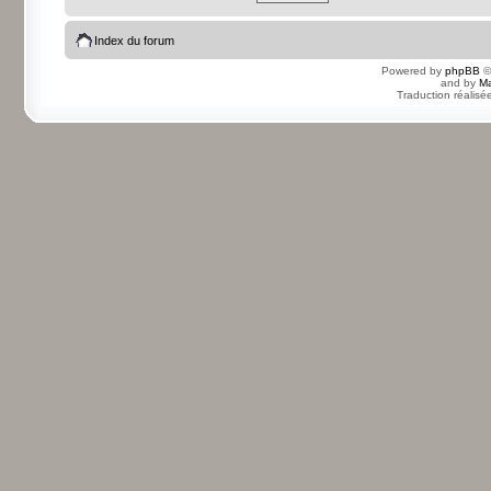
Index du forum
Powered by
phpBB
©
and by
Ma
Traduction réalisé