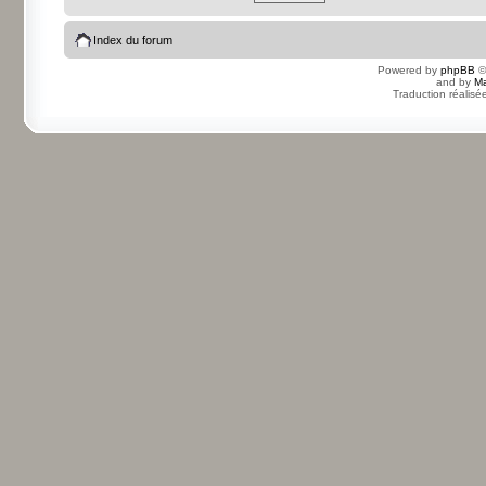
Index du forum
Powered by
phpBB
©
and by
Ma
Traduction réalisé