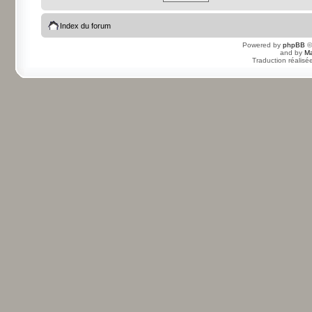
Index du forum
Powered by
phpBB
©
and by
Ma
Traduction réalisé