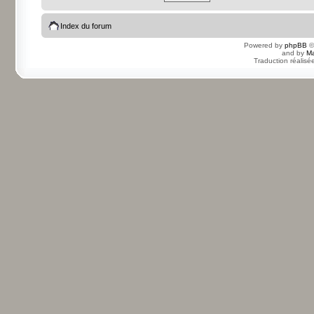
Index du forum
Powered by
phpBB
©
and by
Ma
Traduction réalisé