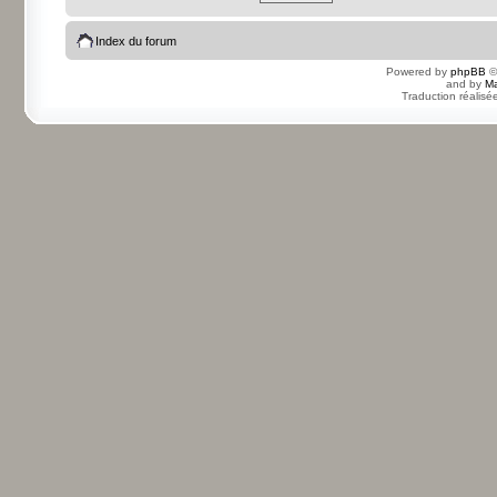
Index du forum
Powered by
phpBB
©
and by
Ma
Traduction réalisé