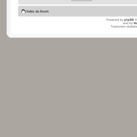
Index du forum
Powered by
phpBB
©
and by
Ma
Traduction réalisé