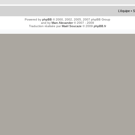
L’équipe
•
S
Powered by
phpBB
© 2000, 2002, 2005, 2007 phpBB Group
and by
Marc Alexander
© 2007 - 2009
Traduction réalisée par
Maël Soucaze
© 2009
phpBB.fr