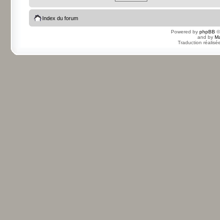
Index du forum
Powered by
phpBB
©
and by
Ma
Traduction réalisé