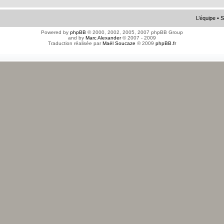
L’équipe
•
S
Powered by
phpBB
© 2000, 2002, 2005, 2007 phpBB Group
and by
Marc Alexander
© 2007 - 2009
Traduction réalisée par
Maël Soucaze
© 2009
phpBB.fr