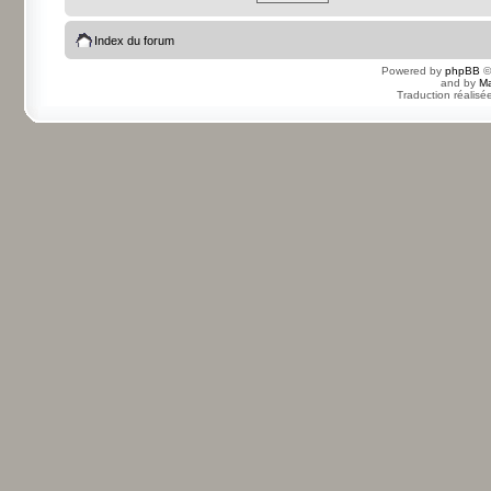
Index du forum
Powered by
phpBB
©
and by
Ma
Traduction réalisé