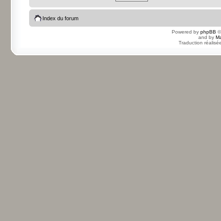
Index du forum
Powered by
phpBB
©
and by
Ma
Traduction réalisé