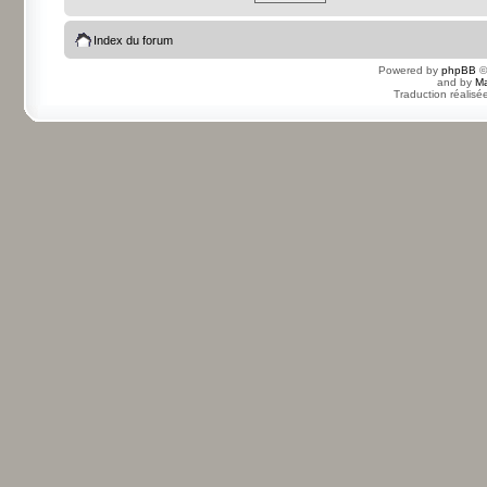
Index du forum
Powered by
phpBB
©
and by
Ma
Traduction réalisé