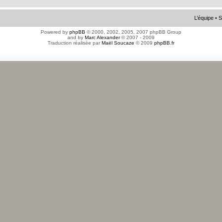
L’équipe
•
S
Powered by
phpBB
© 2000, 2002, 2005, 2007 phpBB Group
and by
Marc Alexander
© 2007 - 2009
Traduction réalisée par
Maël Soucaze
© 2009
phpBB.fr