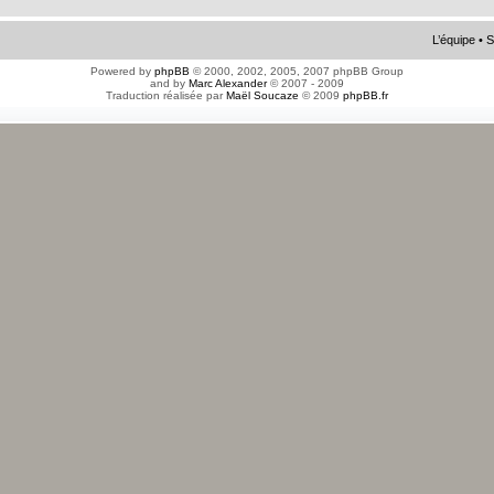
L’équipe
•
S
Powered by
phpBB
© 2000, 2002, 2005, 2007 phpBB Group
and by
Marc Alexander
© 2007 - 2009
Traduction réalisée par
Maël Soucaze
© 2009
phpBB.fr