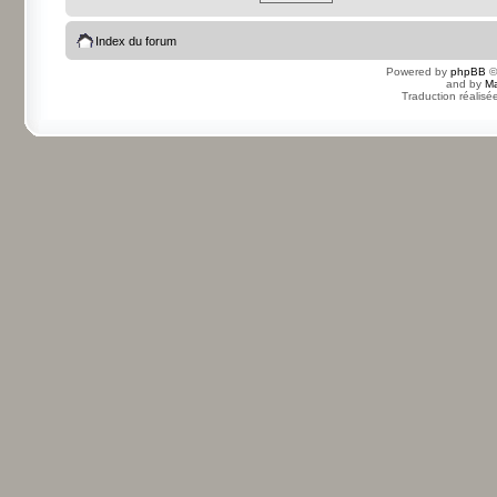
Index du forum
Powered by
phpBB
©
and by
Ma
Traduction réalisé