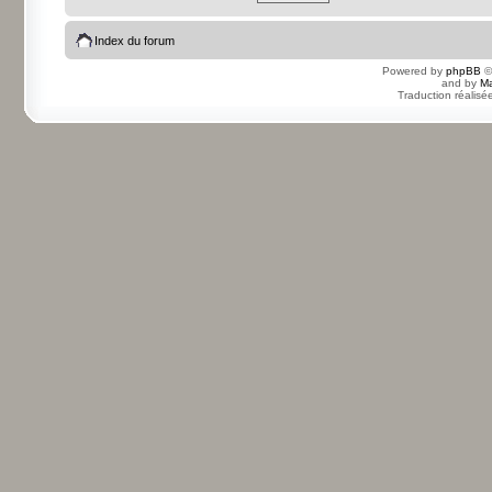
Index du forum
Powered by
phpBB
©
and by
Ma
Traduction réalisé