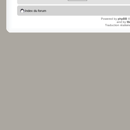
Index du forum
Powered by
phpBB
©
and by
Ma
Traduction réalisé