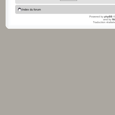
Index du forum
Powered by
phpBB
©
and by
Ma
Traduction réalisé