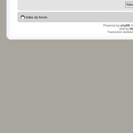
Index du forum
Powered by
phpBB
©
and by
Ma
Traduction réalisé