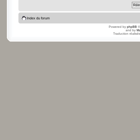
Index du forum
Powered by
phpBB
©
and by
Ma
Traduction réalisé